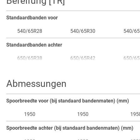
Bereifung [TR]
64
64
64
Max. hefvermogen achterhefinrichting (daN)
Standaardbanden voor
10360
10360
103
540/65R28
540/65R30
540/6
Max. hefvermogen fronthefinrichting (daN)
Standaardbanden achter
4418
4418
441
650/65R38
650/65R42
650/6
1e optie voorbanden
Abmessungen
540/65R30
600/65R28
600/6
1e optie achterbanden
Spoorbreedte voor (bij standaard bandenmaten) (mm)
650/65R42
710/70R38
710/7
1950
1950
195
2e optie voorbanden
Spoorbreedte achter (bij standaard bandenmaten) (mm)
600/65R28
600/65R28
600/6