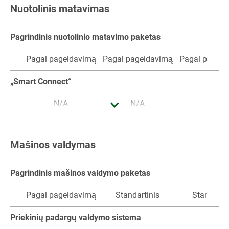
„Contour Assistant“
Nuotolinis matavimas
N/A
Pagal pageidavimą
N/A
Pagrindinis nuotolinio matavimo paketas
„Implement Slope Compensation“
Pagal pageidavimą
Pagal pageidavimą
Pagal pageid
Pagal pageidavimą
„Smart Connect“
N/A
N/A
N/A
Mašinos valdymas
Pagrindinis mašinos valdymo paketas
Pagal pageidavimą
Standartinis
Standartin
Priekinių padargų valdymo sistema