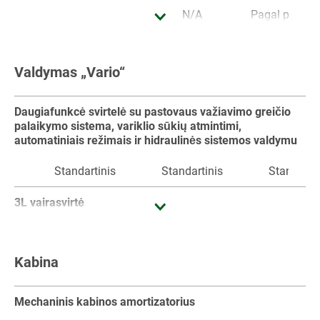
N/A
Pagal pageid
Sekcijų valdiklis
Valdymas „Vario“
N/A
Pagal pageidavimą
N/A
Kintamos normos valdymas *
Daugiafunkcė svirtelė su pastovaus važiavimo greičio
palaikymo sistema, variklio sūkių atmintimi,
N/A
Pagal pageidavimą
N/A
automatiniais režimais ir hidraulinės sistemos valdymu
Implement Management (TIM)
Standartinis
Standartinis
Standartin
N/A
N/A
N/A
3L vairasvirtė
Implement Management (TIM-Steering)
N/A
Pagal pageidavimą
Pagal pageid
Kabina
N/A
Pagal pageidavimą
N/A
Atskirų veiksmų tvarkyklė – praktiškas mygtukų
priskyrimas
Mechaninis kabinos amortizatorius
Standartinis
Standartinis
Standartin