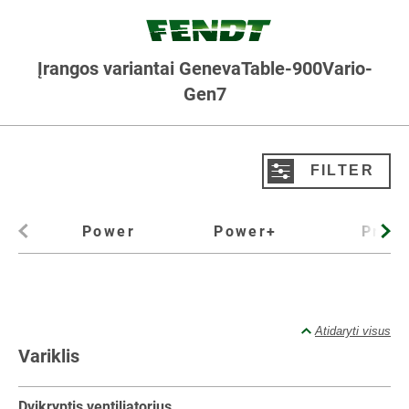
Įrangos variantai GenevaTable-900Vario-
Gen7
FILTER
Filtravimo produktai
Power
Power+
Profi
Variantai
Visi
Power
Power+
Profi
Profi+
Atidaryti visus
Variklis
Dvikryptis ventiliatorius