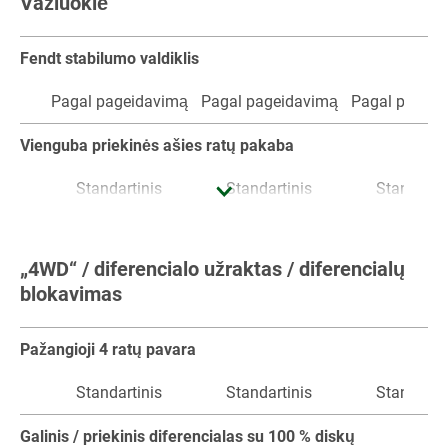
Važiuoklė
Pagal pageidavimą
Pagal pageidavimą
Pagal pageid
Integruota automatinė klimato kontrolės sistema
Fendt stabilumo valdiklis
Standartinis
Standartinis
Standartin
Pagal pageidavimą
Pagal pageidavimą
Pagal pageid
Šildomas laminuotas priekinis stiklas
Vienguba priekinės ašies ratų pakaba
Standartinis
Standartinis
Standartin
Standartinis
Standartinis
Standartin
Šildomas galinis stiklas
Pneumatinė didelio greičio dvigubos grandinės
stabdymo sistema, 1 pedalas
Standartinis
Standartinis
Standartin
„4WD“ / diferencialo užraktas / diferencialų
blokavimas
Standartinis
Standartinis
Standartin
300° priekinio stiklo valytuvai (su vientisu priekiniu
stiklu)
Pneumatinė didelio greičio dvigubos grandinės
Pažangioji 4 ratų pavara
stabdymo sistema, 2 pedalas
Standartinis
Standartinis
Standartin
Standartinis
Standartinis
Standartin
Pagal pageidavimą
Pagal pageidavimą
Pagal pageid
Galinio stiklo valytuvas su plautuvu
Galinis / priekinis diferencialas su 100 % diskų
Elektropneumatinis rankinis stabdys