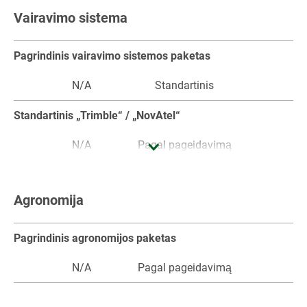
Garsinis atbulinės eigos signalas
Vairavimo sistema
Pagal pageidavimą
Pagal pageidavimą
Pagal pageid
Pagrindinis vairavimo sistemos paketas
N/A
Standartinis
N/A
Standartinis „Trimble“ / „NovAtel“
N/A
Pagal pageidavimą
N/A
„RTK Trimble“ / „NovAtel“
Agronomija
N/A
Pagal pageidavimą
N/A
TI galulaukių valdymo sistema („TI Auto“ ir „TI Turn
Pagrindinis agronomijos paketas
Assistant“)
N/A
Pagal pageidavimą
N/A
N/A
N/A
N/A