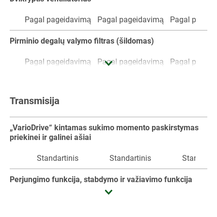
Pagal pageidavimą
Pagal pageidavimą
Pagal pageid
Pirminio degalų valymo filtras (šildomas)
Pagal pageidavimą
Pagal pageidavimą
Pagal pageid
Degalų aušintuvas
Transmisija
Standartinis
Standartinis
Standartin
Pašildymo blokas (variklio, transmisijos, hidraulinės
„VarioDrive“ kintamas sukimo momento paskirstymas
sistemos alyvai)
priekinei ir galinei ašiai
Pagal pageidavimą
Pagal pageidavimą
Pagal pageid
Standartinis
Standartinis
Standartin
Variklio stabdys (išleidimo kolektoriaus uždarymas)
Perjungimo funkcija, stabdymo ir važiavimo funkcija
Pagal pageidavimą
Pagal pageidavimą
Pagal pageid
Standartinis
Standartinis
Standartin