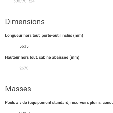
500/70 R24
2. Pneus en option
Dimensions
600/55 -26.5
Longueur hors tout, porte-outil inclus (mm)
5635
Hauteur hors tout, cabine abaissée (mm)
2670
Hauteur hors tout, cabine levée (mm)
Masses
4550
Largeur hors tout avec pneus standard (mm)
Poids à vide (équipement standard, réservoirs pleins, condu
2475