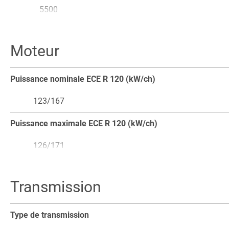
5500
Charge max. à hauteur max. (kg)
Moteur
4850
Charge max. à portée max. (kg)
Puissance nominale ECE R 120 (kW/ch)
2400
123/167
Extension max. (mm)
Puissance maximale ECE R 120 (kW/ch)
4350
126/171
Force de traction (kN)
Nombre de cylindres (Nombre)
Transmission
90
4
Force d'arrachement à l'outil (kN)
Cylindrée (cm³)
Type de transmission