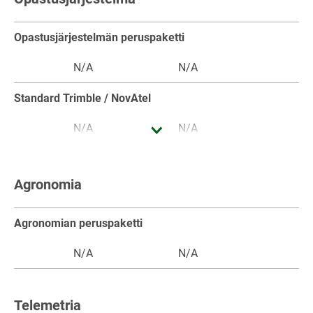
Vakiovaruste
Vakiovaruste
Vakiovaru
Opastusjärjestelmän peruspaketti
N/A
N/A
N/A
Standard Trimble / NovAtel
N/A
N/A
N/A
RTK Trimble / NovAtel
Agronomia
N/A
N/A
N/A
TI-päisteautomatiikka (TI Auto & TI Turn Assistant)
Agronomian peruspaketti
N/A
N/A
N/A
N/A
N/A
N/A
Contour Assistant
Telemetria
N/A
N/A
N/A