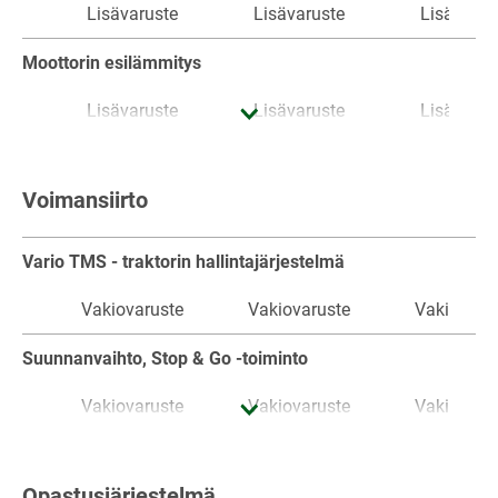
Lisävaruste
Lisävaruste
Lisävarus
Moottorin esilämmitys
Lisävaruste
Lisävaruste
Lisävarus
Voimansiirto
Vario TMS - traktorin hallintajärjestelmä
Vakiovaruste
Vakiovaruste
Vakiovaru
Suunnanvaihto, Stop & Go -toiminto
Vakiovaruste
Vakiovaruste
Vakiovaru
Vakionopeussäädin
Opastusjärjestelmä