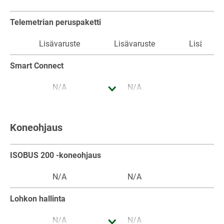
Implement Slope Compensation
Telemetrian peruspaketti
Lisävaruste
Lisävaruste
Lisävarus
Smart Connect
N/A
N/A
N/A
Koneohjaus
ISOBUS 200 -koneohjaus
N/A
N/A
N/A
Lohkon hallinta
N/A
N/A
N/A