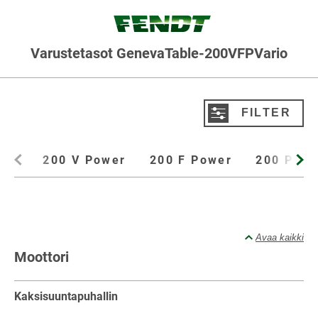
Varustetasot GenevaTable-200VFPVario
FILTER
Suodata tuotteet
200 V Power
200 F Power
200 P Po
Vaihtoehdot
Kaikki
200 V Power
200 F Power
200 P Power
Avaa kaikki
200 V Profi
200 F Profi
200 P Profi
200 V Profi+
Moottori
200 F Profi+
200 P Profi+
Kaksisuuntapuhallin