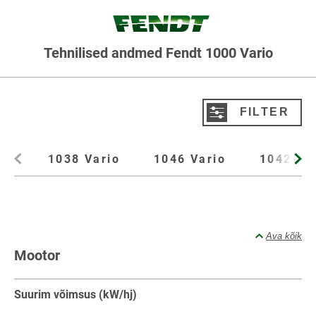
Tehnilised andmed Fendt 1000 Vario
FILTER
Toodete filtreerimine
1038 Vario
1046 Vario
1042 Va
Tüüp
Kõik
Standardne traktor
Ava kõik
Variandid
Mootor
Kõik
1038 Vario
1046 Vario
1042 Vario
1050 Vario
Suurim võimsus (kW/hj)