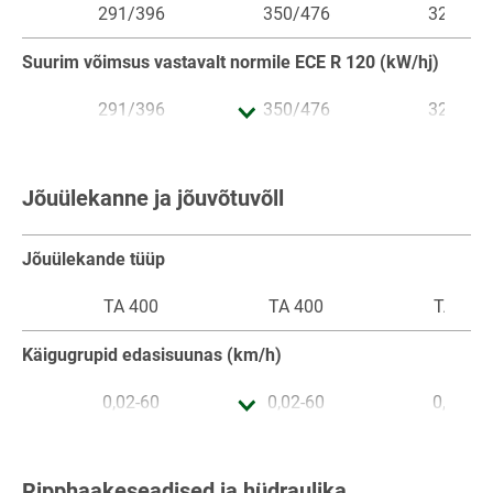
291/396
350/476
320/43
Suurim võimsus vastavalt normile ECE R 120 (kW/hj)
291/396
350/476
320/43
Töömaht (cm³)
Jõuülekanne ja jõuvõtuvõll
12419
12419
12419
Nominaalpöörded (p/min)
Jõuülekande tüüp
1700
1700
1700
TA 400
TA 400
TA 400
Max pöördemoment (Nm)
Käigugrupid edasisuunas (km/h)
1936
2325
2127
0,02-60
0,02-60
0,02-60
Pöördemomendi kasv (%)
Käigugrupid tagasisuunas (km/h)
Ripphaakeseadised ja hüdraulika
17.0
17.0
17.0