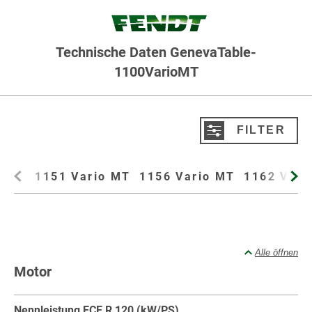
Technische Daten GenevaTable-
1100VarioMT
FILTER
Produktdaten filtern
1151 Vario MT
1156 Vario MT
1162 Vari
Typ
Alle
Raupentraktor
Alle öffnen
Varianten
Motor
Alle
1151 Vario MT
1156 Vario MT
1162 Vario MT
Nennleistung ECE R 120 (kW/PS)